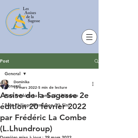
Post
General
Dominika
General
15 mars 2022
5 min de lecture
Assise de la Sagesse 2e
Post Frédéric La Combe L. Lhündrup
édition 20 février 2022
Post Philippe Demaison (Yâ Sîn)
par Frédéric La Combe
(L.Lhundroup)
Dernière mise à jour :
29 mars 2022