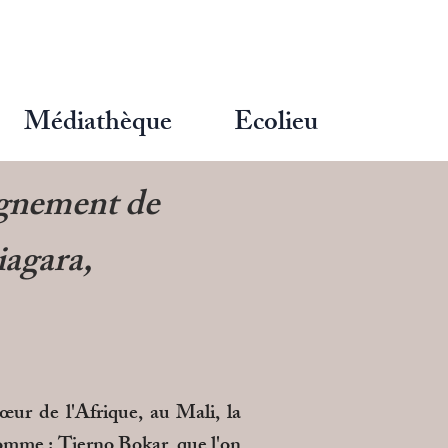
Médiathèque
Ecolieu
eignement de
iagara,
r de l'Afrique, au Mali, la
homme : Tierno Bokar, que l'on