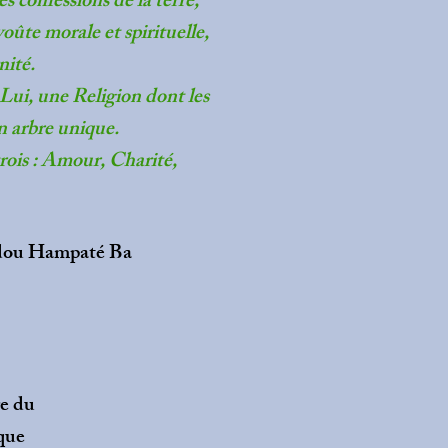
s confessions de la terre,
voûte morale et spirituelle,
nité.
Lui, une Religion dont les
n arbre unique.
rois : Amour, Charité,
adou Hampaté Ba
e du
ique