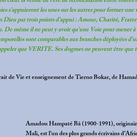
n cœur la venue de l'ère de réconciliation entre toutes le
nies s'appuieront les unes sur les autres pour former une 
en Dieu par trois points d'appui : Amour, Charité, Frater
. De même il ne peut y avoir qu'une Voie pour mener à 
emporelles sont comparables aux branches déployées d'u
'appeler que VERITE. Ses dogmes ne peuvent être que t
rait de Vie et enseignement de Tierno Bokar, de Ham
Amadou Hampaté Bâ (1900-1991), originair
Mali, est l’un des plus grands écrivains d’Afr