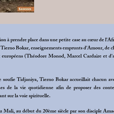
on à prendre place dans une petite case au cœur de l'Afr
Tierno Bokar, enseignements emprunts d'Amour, de cha
 européens (Théodore Monod, Marcel Cardaire et d'au
oufie Tidjaniya, Tierno Bokar accueillait chacun avec
cènes de la vie quotidienne afin de proposer des con
 sur la voie spirituelle.
u Mali, au début du 20ème siècle par son disciple Am